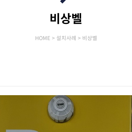
비상벨
HOME
설치사례
비상벨