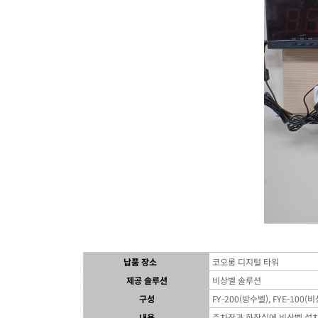
납품 장소
코오롱 디지털 타워
제공 솔루션
비상벨 솔루션
구성
FY-200(방수벨), FYE-100(비상
내용
주차장과 화장실에 비상벨 설치