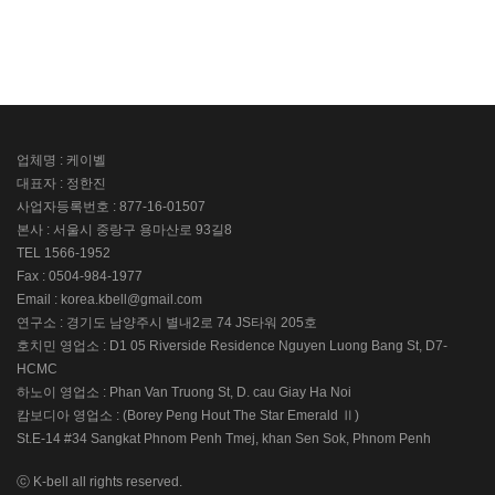
업체명 : 케이벨
대표자 : 정한진
사업자등록번호 : 877-16-01507
본사 : 서울시 중랑구 용마산로 93길8
TEL 1566-1952
Fax : 0504-984-1977
Email : korea.kbell@gmail.com
연구소 : 경기도 남양주시 별내2로 74 JS타워 205호
호치민 영업소 : D1 05 Riverside Residence Nguyen Luong Bang St, D7-
HCMC
하노이 영업소 : Phan Van Truong St, D. cau Giay Ha Noi
캄보디아 영업소 : (Borey Peng Hout The Star Emerald Ⅱ)
St.E-14 #34 Sangkat Phnom Penh Tmej, khan Sen Sok, Phnom Penh
ⓒ K-bell all rights reserved.